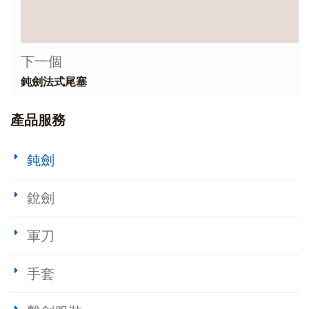
下一個
鈍劍法式尾塞
產品服務
鈍劍
銳劍
軍刀
手套