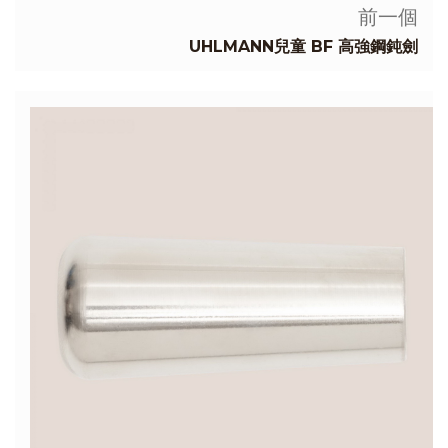
前一個
UHLMANN兒童 BF 高強鋼鈍劍