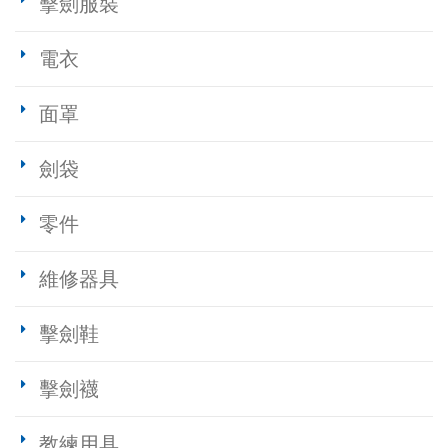
擊劍服裝
電衣
面罩
劍袋
零件
維修器具
擊劍鞋
擊劍襪
教練用具