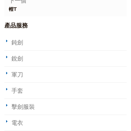
下一個
帽T
產品服務
鈍劍
銳劍
軍刀
手套
擊劍服裝
電衣