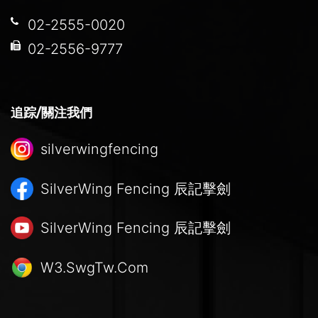
02-2555-0020
02-2556-9777
追踪/關注我們
silverwingfencing
SilverWing Fencing
辰記擊劍
SilverWing Fencing
辰記擊劍
W3.SwgTw.Com