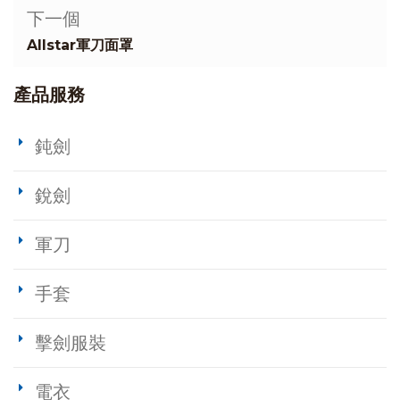
下一個
Allstar軍刀面罩
產品服務
鈍劍
銳劍
軍刀
手套
擊劍服裝
電衣