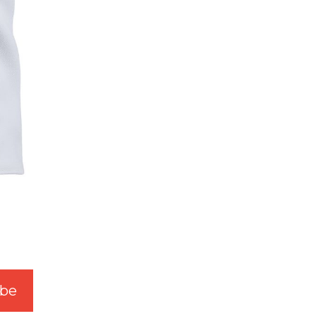
be
W3.SwgTw.Com