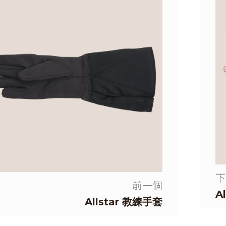
下
前一個
A
Allstar 教練手套