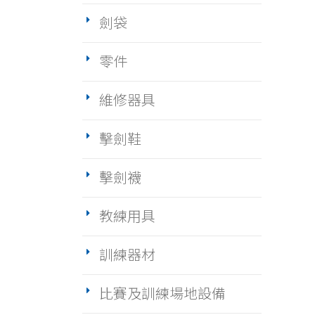
劍袋
零件
維修器具
擊劍鞋
擊劍襪
教練用具
訓練器材
比賽及訓練場地設備