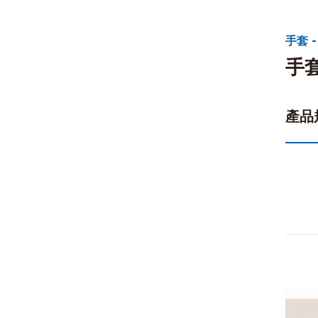
手套 -
手
產品