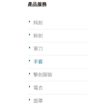
產品服務
鈍劍
銳劍
軍刀
手套
擊劍服裝
電衣
面罩