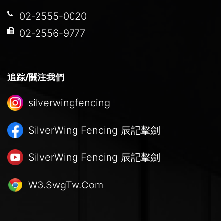
02-2555-0020
02-2556-9777
追踪/關注我們
silverwingfencing
SilverWing Fencing
辰記擊劍
SilverWing Fencing
辰記擊劍
W3.SwgTw.Com