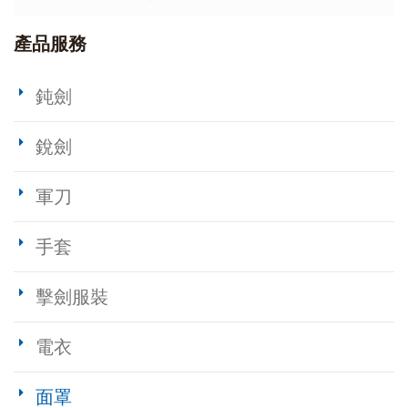
產品服務
鈍劍
銳劍
軍刀
手套
擊劍服裝
電衣
面罩