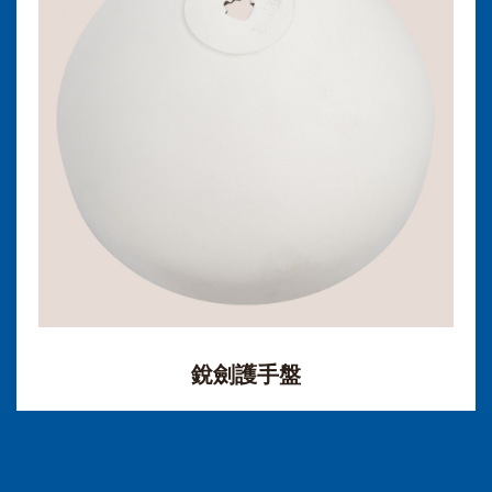
銳劍護手盤